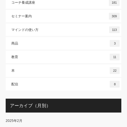
コーチ養成講座
181
セミナー案内
309
マインドの使い方
113
商品
3
教育
11
本
22
配信
8
アーカイブ（月別）
2025年2月